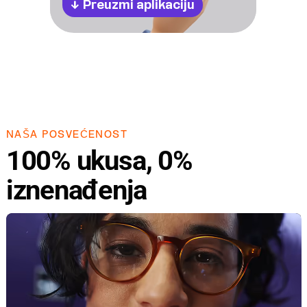
↓
Preuzmi aplikaciju
NAŠA POSVEĆENOST
100% ukusa, 0%
iznenađenja