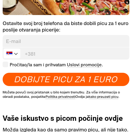
Ostavite svoj broj telefona da biste dobili picu za 1 euro
poslije otvaranja picerije:
Pročitao/la sam i prihvatam
Uslovi promocije
.
D
O
B
I
J
T
E
P
I
C
U
Z
A
1
E
U
R
O
Možete povući svoj pristanak u bilo kojem trenutku. Za više informacija o
obradi podataka, posjetite
Politika privatnosti
Ovdje je
kako preuzeti picu
.
Vaše iskustvo s picom počinje ovdje
Možda izgleda kao da samo pravimo picu, ali nije tako.