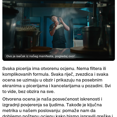
Ovo je isečak iz našeg manifesta,
pogledaj ovo
!
Svaka picerija ima otvorenu ocjenu. Nema filtera ili
komplikovanih formula. Svaka riječ, zvezdica i svaka
ocena se uzimaju u obzir i prikazuju na posebnim
ekranima u picerijama i kancelarijama u pozadini. Svi
to vide, bez obzira na sve.
Otvorena ocena je naša posvećenost iskrenosti i
izgradnji povjerenja sa ljudima. Takođe je ključna
metrika u našem poslovanju: pomaže nam da
dobijemo poštenu ocjenu kako bismo ispravili greške i