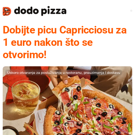
Dobijte picu Capricciosu za
1 euro nakon što se
otvorimo!
Uskoro otvaranje za posluživanje u restoranu, preuzimanja I dostavu