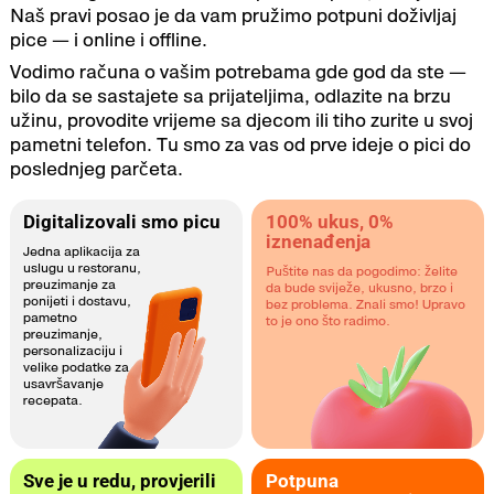
Naš pravi posao je da vam pružimo potpuni doživljaj
pice — i online i offline.
Vodimo računa o vašim potrebama gde god da ste —
bilo da se sastajete sa prijateljima, odlazite na brzu
užinu, provodite vrijeme sa djecom ili tiho zurite u svoj
pametni telefon. Tu smo za vas od prve ideje o pici do
poslednjeg parčeta.
Digitalizovali smo picu
100% ukus, 0%
iznenađenja
Jedna aplikacija za
uslugu u restoranu,
Puštite nas da pogodimo: želite
preuzimanje za
da bude sviježe, ukusno, brzo i
ponijeti i dostavu,
bez problema. Znali smo! Upravo
pametno
to je ono što radimo.
preuzimanje,
personalizaciju i
velike podatke za
usavršavanje
recepata.
Sve je u redu, provjerili
Potpuna