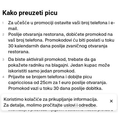
Kako preuzeti picu
Za učešće u promociji ostavite vaši broj telefona i e-
mail.
Poslije otvaranja restorana, dobićete promokod na
vaš broj telefona. Promokodovi ću biti poslati u toku
30 kalendarnih dana poslije zvaničnog otvaranja
restorana.
Da biste aktivirali promokod, trebate da ga
pokažete radniku na blagajni. Jedan kupac može
iskoristiti samo jedan promokod.
Prijavite se brojem telefona i dobijte picu
capricciosa od 25cm za 1 euro poslije otvaranja.
Promokod vazi u toku 30 dana poslije dobitka.
Promocija je važeća u periodu navedenom u Uslovima
Koristimo kolačiće za prikupljanje informacija.
×
promocije. Promocija se odnosi samo na dostavu i za ponijeti sa
Za detalje, molimo pročitajte
uslovi i odredbe
.
minimalnim ukupnim iznosom proizvoda u korpi od 1000 dinara.
Informacije o proizvodu i njegovim troškovima možete pronaći u
aplikaciji ili na vebsajtu relevantne picerije. Prodavac zadržava