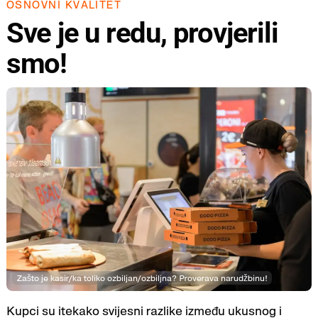
OSNOVNI KVALITET
Sve je u redu, provjerili
smo!
Zašto je kasir/ka toliko ozbiljan/ozbiljna? Proverava narudžbinu!
Kupci su itekako svijesni razlike između ukusnog i