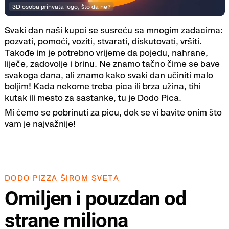
3D osoba prihvata logo, što da ne?
Svaki dan naši kupci se susreću sa mnogim zadacima:
pozvati, pomoći, voziti, stvarati, diskutovati, vršiti.
Takođe im je potrebno vrijeme da pojedu, nahrane,
liječe, zadovolje i brinu. Ne znamo tačno čime se bave
svakoga dana, ali znamo kako svaki dan učiniti malo
boljim! Kada nekome treba pica ili brza užina, tihi
kutak ili mesto za sastanke, tu je Dodo Pica.
Mi ćemo se pobrinuti za picu, dok se vi bavite onim što
vam je najvažnije!
DODO PIZZA ŠIROM SVETA
Omiljen i pouzdan od
strane miliona