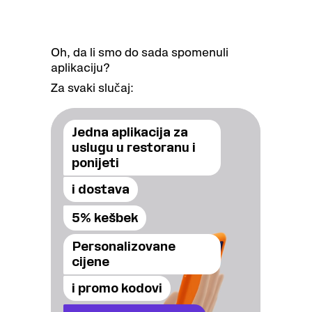
Oh, da li smo do sada spomenuli
aplikaciju?
Za svaki slučaj:
Jedna aplikacija za
uslugu u restoranu i
ponijeti
i dostava
5% kešbek
Personalizovane
cijene
i promo kodovi