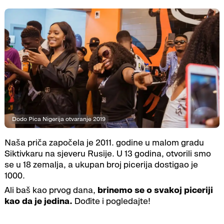
Dodo Pica Nigerija otvaranje 2019
Naša priča započela je 2011. godine u malom gradu
Siktivkaru na sjeveru Rusije. U 13 godina, otvorili smo
se u 18 zemalja, a ukupan broj picerija dostigao je
1000.
Ali baš kao prvog dana,
brinemo se o svakoj piceriji
kao da je jedina.
Dođite i pogledajte!