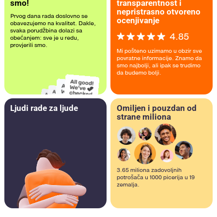
smo!
transparentnost i
nepristrasno otvoreno
Prvog dana rada doslovno se
ocenjivanje
obavezujemo na kvalitet. Dakle,
svaka porudžbina dolazi sa
4.85
obećanjem: sve je u redu,
provjerili smo.
Mi pošteno uzimamo u obzir sve
povratne informacije. Znamo da
smo najbolji, ali ipak se trudimo
da budemo bolji.
Ljudi rade za ljude
Omiljen i pouzdan od
strane miliona
3.65 miliona zadovoljnih
potrošača u 1000 picerija u 19
zemalja.