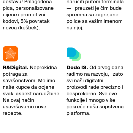
dostavu! Prilagođena
naručiti putem terminala
pica, personalizovane
— i preuzeti je čim bude
cijene i promotivni
spremna sa zagrejane
kodovi, 5% povratak
police sa vašim imenom
novca (kešbek).
na njoj.
R&Digital.
Neprekidna
Dodo IS.
Od prvog dana
potraga za
radimo na razvoju, i zato
savršenstvom. Molimo
svi naši digitalni
naše kupce da ocjene
proizvodi rade precizno i
svaki aspekt narudžbine.
besprekorno. Sve ove
Na ovaj način
funkcije i mnogo više
usavršavamo nove
pokreće naša sopstvena
recepte.
platforma.