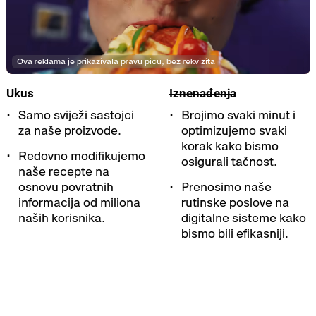
Ova reklama je prikazivala pravu picu, bez rekvizita
Ukus
Iznenađenja
Samo sviježi sastojci
Brojimo svaki minut i
za naše proizvode.
optimizujemo svaki
korak kako bismo
Redovno modifikujemo
osigurali tačnost.
naše recepte na
osnovu povratnih
Prenosimo naše
informacija od miliona
rutinske poslove na
naših korisnika.
digitalne sisteme kako
bismo bili efikasniji.