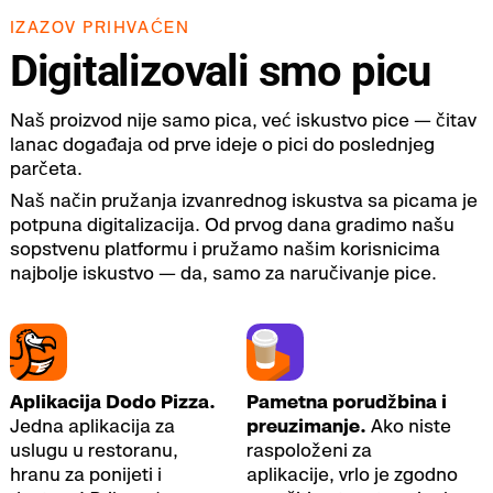
IZAZOV PRIHVAĆEN
Digitalizovali smo picu
Naš proizvod nije samo pica, već iskustvo pice — čitav
lanac događaja od prve ideje o pici do poslednjeg
parčeta.
Naš način pružanja izvanrednog iskustva sa picama je
potpuna digitalizacija. Od prvog dana gradimo našu
sopstvenu platformu i pružamo našim korisnicima
najbolje iskustvo — da, samo za naručivanje pice.
Aplikacija Dodo Pizza.
Pametna porudžbina i
Jedna aplikacija za
preuzimanje.
Ako niste
uslugu u restoranu,
raspoloženi za
hranu za ponijeti i
aplikacije, vrlo je zgodno