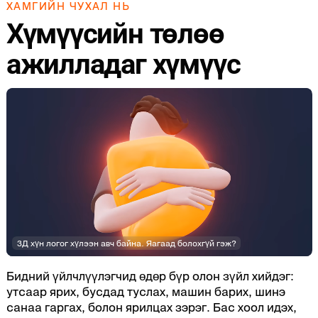
ХАМГИЙН ЧУХАЛ НЬ
Хүмүүсийн төлөө
ажилладаг хүмүүс
3Д хүн логог хүлээн авч байна. Яагаад болохгүй гэж?
Бидний үйлчлүүлэгчид өдөр бүр олон зүйл хийдэг:
утсаар ярих, бусдад туслах, машин барих, шинэ
санаа гаргах, болон ярилцах зэрэг. Бас хоол идэх,