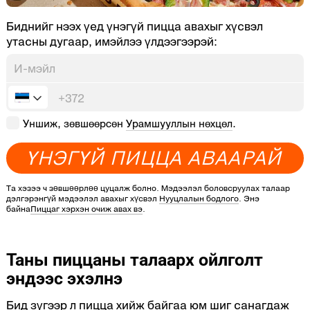
Биднийг нээх үед үнэгүй пицца авахыг хүсвэл
утасны дугаар, имэйлээ үлдээгээрэй:
Уншиж, зөвшөөрсөн
Урамшууллын нөхцөл
.
Ү
Н
Э
Г
Ү
Й
П
И
Ц
Ц
А
А
В
А
А
Р
А
Й
Та хэзээ ч зөвшөөрлөө цуцалж болно. Мэдээлэл боловсруулах талаар
дэлгэрэнгүй мэдээлэл авахыг хүсвэл
Нууцлалын бодлого
. Энэ
байна
Пиццаг хэрхэн очиж авах вэ
.
Таны пиццаны талаарх ойлголт
эндээс эхэлнэ
Бид зүгээр л пицца хийж байгаа юм шиг санагдаж