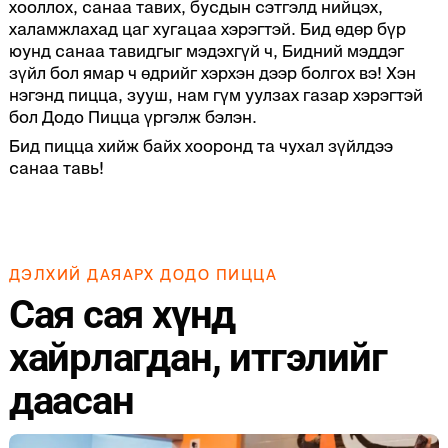
хооллох, санаа тавих, бусдын сэтгэлд нийцэх,
халамжлахад цаг хугацаа хэрэгтэй. Бид өдөр бүр
юунд санаа тавидгыг мэдэхгүй ч, Бидний мэддэг
зүйл бол ямар ч өдрийг хэрхэн дээр болгох вэ! Хэн
нэгэнд пицца, зууш, нам гүм уулзах газар хэрэгтэй
бол Додо Пицца үргэлж бэлэн.
Бид пицца хийж байх хооронд та чухал зүйлдээ
санаа тавь!
ДЭЛХИЙ ДАЯАРХ ДОДО ПИЦЦА
Сая сая хүнд
хайрлагдан, итгэлийг
даасан