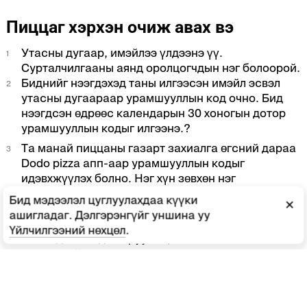
Пиццаг хэрхэн очиж авах вэ
Утасны дугаар, имэйлээ үлдээнэ үү.
Сурталчилгааны аянд оролцогчдын нэг болоорой.
Биднийг нээгдэхэд таны илгээсэн имэйл эсвэл
утасны дугаараар урамшууллын код очно. Бид
нээгдсэн өдрөөс календарын 30 хоногын дотор
урамшууллын кодыг илгээнэ.?
Та манай пиццаны газарт захиалга өгсний дараа
Dodo pizza апп-аар урамшууллын кодыг
идэвхжүүлэх болно. Нэг хүн зөвхөн нэг
сурталчилгааны код ашиглах боломжтой.
Бид мэдээлэл цуглуулахдаа күүки
×
Утасны дугаараараа аппликейшнд нэвтрэн,
ашигладаг. Дэлгэрэнгүйг уншина уу
урамшууллын пиццаг сагсанд хийгээд танд
Үйлчилгээний нөхцөл
.
илгээгдсэн кодыг оруулан, очиж авахыг
сонгоорой. Зөвхөн урамшууллын пицца г
захиалах боломжтой ба нэмэлт бүтээгдэхүүн авах
шаардлагагүй. Бид тантай аз жаргалаа
хуваалцан бидний пиццаг туршиж үзэхийг хүсэж