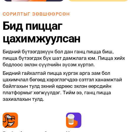
СОРИЛТЫГ ЗӨВШӨӨРСӨН
Бид пиццаг
цахимжуулсан
Бидний бүтээгдэхүүн бол дан ганц пицца биш,
пицца бүтээгдэх бүх шат дамжлага юм. Пицца хийх
бодлоос эхлэн сүүлчийн зүсэм хүртэл.
Бидний гайхалтай пицца хүргэх арга зам бол
цахимчлал бөгөөд хэрэглэгчдээ сэтгэл ханамжтай
байлгахын тулд эхний өдрөөс эхлэн өөрсдийн
платформыг хөгжүүлдэг. Тийм ээ, ганц пицца
захиалахын тулд.