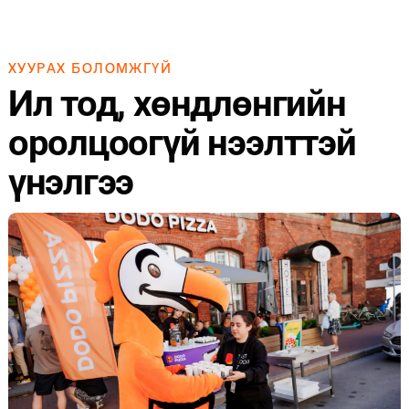
ХУУРАХ БОЛОМЖГҮЙ
Ил тод, хөндлөнгийн
оролцоогүй нээлттэй
үнэлгээ