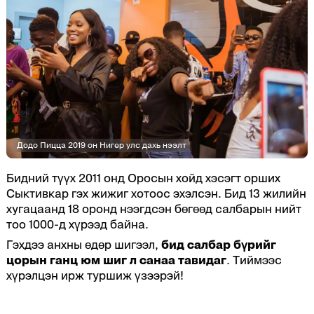
Додо Пицца 2019 он Нигер улс дахь нээлт
Бидний түүх 2011 онд Оросын хойд хэсэгт орших
Сыктивкар гэх жижиг хотоос эхэлсэн. Бид 13 жилийн
хугацаанд 18 оронд нээгдсэн бөгөөд салбарын нийт
тоо 1000-д хүрээд байна.
Гэхдээ анхны өдөр шигээл,
бид салбар бүрийг
цорын ганц юм шиг л санаа тавидаг
. Тиймээс
хүрэлцэн ирж туршиж үзээрэй!