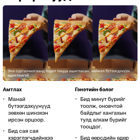
Энэ сурталчилгаанд бодит пицца ашигласан, хиймэл бүтээгдэхүүн
ашиглаагүй
Амтлах
Гэнэтийн бэлэг
Манай
Бид минут бүрийг
бүтээгдэхүүнүүд
тоолж, оновчтой
зөвхөн шинэхэн
байдлыг хангахын
ирсэн орцоор.
тулд алхам бүрийг
тооцдог.
Бид сая сая
хэрэглэгчдийнхээ
Бид өөрсдийн өдөр