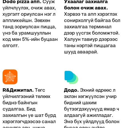
Dodo pizza апп.
Сууж
Ухаалаг захиалга
үйлчлүүлэх, очиж авах,
болон очиж авах.
хүргэлт ориулсан нэг л
Хэрвээ та апп хэрэглэх
аппликейшн. Зөвхөн
сонирхолгүй байгаа бол
танд зориулсан пицца,
захиалгаа терминал
үнэ ба урамшууллын
дээр үүсгэх боломжтой.
код мөн 5%-ийн буцаан
Халуун тавиур дээрээс
олголт.
таны нэртэй пиццагаа
шууд аваарай.
R&Дижитал.
Төгс
Додо.
Эхний өдрөөс л
үйлчилгээний төлөөх
эхлэн хөгжүүлсэн учир
биднэ байнгын
бидний цахим
судалгаа. Бид
бүтээгдэхүүнүүд ямар ч
захиалгын үе шат бүрд
алдаагүй ажилладаг.
хэрэглэгчдээсээ санал
Энэ бүх үйлдлүүд болон
асуулга авч, шинэ
бусад олон зүйлс