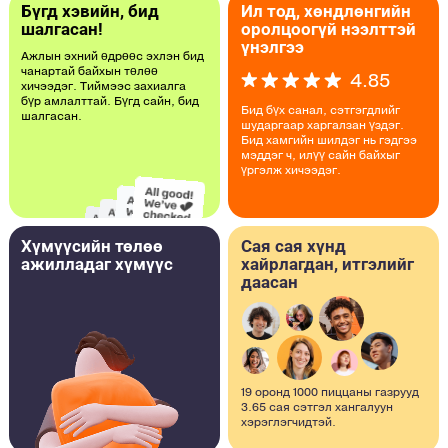
Бүгд хэвийн, бид
Ил тод, хөндлөнгийн
шалгасан!
оролцоогүй нээлттэй
үнэлгээ
Ажлын эхний өдрөөс эхлэн бид
чанартай байхын төлөө
4.85
хичээдэг. Тиймээс захиалга
бүр амлалттай. Бүгд сайн, бид
Бид бүх санал, сэтгэгдлийг
шалгасан.
шударгаар харгалзан үздэг.
Бид хамгийн шилдэг нь гэдгээ
мэддэг ч, илүү сайн байхыг
үргэлж хичээдэг.
Хүмүүсийн төлөө
Сая сая хүнд
ажилладаг хүмүүс
хайрлагдан, итгэлийг
даасан
19 оронд 1000 пиццаны газрууд
3.65 сая сэтгэл хангалуун
хэрэглэгчидтэй.