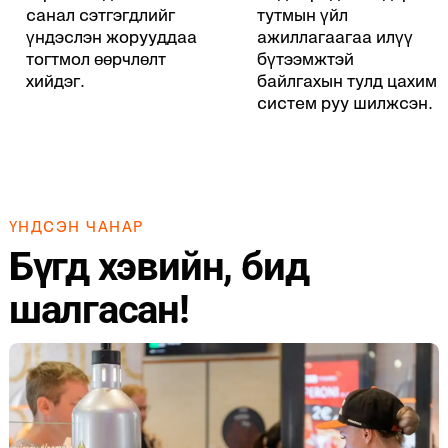
санал сэтгэгдлийг
тутмын үйл
үндэслэн жорууддаа
ажиллагаагаа илүү
тогтмол өөрчлөлт
бүтээмжтэй
хийдэг.
байлгахын тулд цахим
систем руу шилжсэн.
ҮНДСЭН ЧАНАР
Бүгд хэвийн, бид
шалгасан!