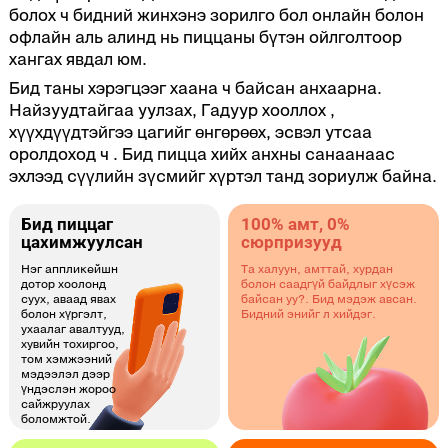
болох ч бидний жинхэнэ зорилго бол онлайн болон
офлайн аль алинд нь пиццаны бүтэн ойлголтоор
хангах явдал юм.
Бид таны хэрэгцээг хаана ч байсан анхаарна.
Найзуудтайгаа уулзах, Гадуур хооллох ,
хүүхдүүдтэйгээ цагийг өнгөрөөх, эсвэл утсаа
оролдоход ч . Бид пицца хийх анхны санаанаас
эхлээд сүүлийн зүсмийг хүртэл танд зориулж байна.
Бид пиццаг
100% амт, 0%
цахимжуулсан
сюрпризууд
Нэг аппликейшн
Та халуун, амттай, хурдан
дотор хоолонд
болон саадгүй байдлыг хүсэж
суух, аваад явах
байсан уу?. Бид мэдэж авсан.
болон хүргэлт,
Бидний энийг л хийдэг.
ухаалаг авалтууд,
хувийн тохиргоо,
том хэмжээний
мэдээлэл дээр
үндэслэн жороо
сайжруулах
боломжтой.