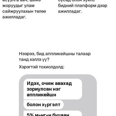
жоруудыг улам
бидний плапформ дээр
сайжруулахын төлөө
ажилладаг.
ажилладаг.
Нээрээ, бид аппликейшны талаар
танд хэллэ үү?
Хэрэгтэй тохиолдолд:
Идэх, очиж авахад
зориулсан нэг
аппликейшн
болон хүргэлт
5% мөнгөн буцаан