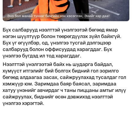
Энэ бол манай тунхаг бичгийн нэх хэсэглэн,
Энийг хар даа
!
Бүх салбарууд нээлттэй үнэлгээтэй бөгөөд ямар
нэгэн шүүлтүүр болон төөрөгдүүлэх зүйл байхгүй.
Бүх үг өгүүлбэр, од, үнэлгээ тусгай дэлгэцээр
салбарууд болон оффисуудад харагддаг. Бүх
үнэлгээ бүгдэд ил тод харагддаг.
Нээлттэй үнэлгээтэй байх нь шударга байдал,
хүмүүст итгэлийг бий болгох бидний гол зорилго
бөгөөд алдаагаа засах, сайжруулахад тусалдаг гол
хэмжүүр юм. Заримдаа баяр баясал, заримдаа
хатуу үнэнийг авчирдаг ч таны пиццаны амтыг илүү
сайжруулах, биднийг өсөн дэвжихэд нээлттэй
үнэлгээ хэрэгтэй.