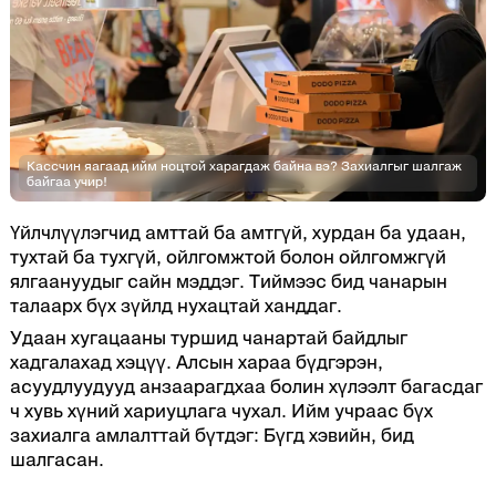
Кассчин яагаад ийм ноцтой харагдаж байна вэ? Захиалгыг шалгаж
байгаа учир!
Үйлчлүүлэгчид амттай ба амтгүй, хурдан ба удаан,
тухтай ба тухгүй, ойлгомжтой болон ойлгомжгүй
ялгаануудыг сайн мэддэг. Тиймээс бид чанарын
талаарх бүх зүйлд нухацтай ханддаг.
Удаан хугацааны туршид чанартай байдлыг
хадгалахад хэцүү. Алсын хараа бүдгэрэн,
асуудлуудууд анзаарагдхаа болин хүлээлт багасдаг
ч хувь хүний хариуцлага чухал. Ийм учраас бүх
захиалга амлалттай бүтдэг: Бүгд хэвийн, бид
шалгасан.