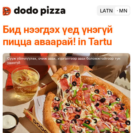
LATN
MN
Бид нээгдэх үед үнэгүй
пицца аваарай! in Tartu
Сууж үйлчлүүлэх, очиж авах, хүргэлтээр авах боломжтойгоор тун
удахгүй