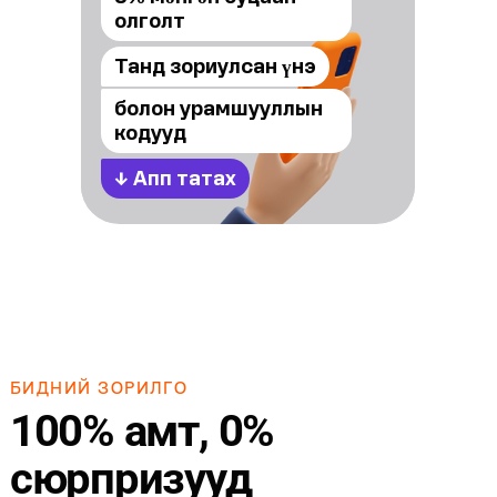
олголт
Танд зориулсан үнэ
болон урамшууллын
кодууд
↓
Апп татах
БИДНИЙ ЗОРИЛГО
100% амт, 0%
сюрпризууд