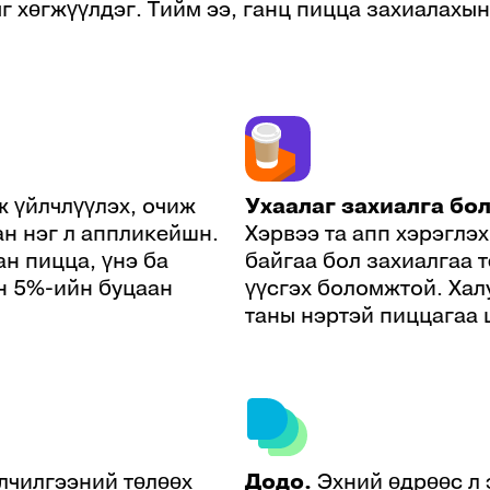
 хөгжүүлдэг. Тийм ээ, ганц пицца захиалахын
ж үйлчлүүлэх, очиж
Ухаалаг захиалга бо
ан нэг л аппликейшн.
Хэрвээ та апп хэрэглэ
н пицца, үнэ ба
байгаа бол захиалгаа 
н 5%-ийн буцаан
үүсгэх боломжтой. Хал
таны нэртэй пиццагаа 
йлчилгээний төлөөх
Додо.
Эхний өдрөөс л 