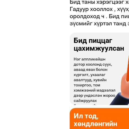
Бид таны хэрэгцээг х
Aruba
+297
Гадуур хооллох , хүү
оролдоход ч . Бид п
Australia
+61
зүсмийг хүртэл танд
Austria
+43
Бид пиццаг
Azerbaijan
+994
цахимжуулсан
Bahamas
+1 242
Нэг аппликейшн
Bahrain
+973
дотор хоолонд суух,
аваад явах болон
Bangladesh
+880
хүргэлт, ухаалаг
авалтууд, хувийн
тохиргоо, том
Barbados
+1 246
хэмжээний мэдээлэл
дээр үндэслэн жороо
Belarus
+375
сайжруулах
боломжтой.
Belgium
+32
Ил тод,
Belize
+501
хөндлөнгийн