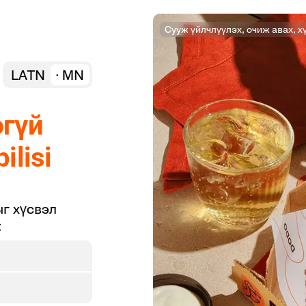
Сууж үйлчлүүлэх, очиж авах, х
LATN
MN
эгүй
ilisi
ыг хүсвэл
: