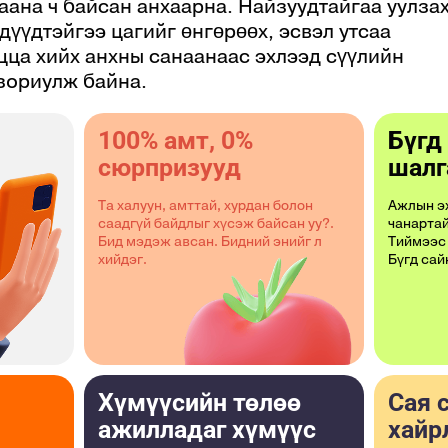
аана ч байсан анхаарна. Найзуудтайгаа уулзах
хдүүдтэйгээ цагийг өнгөрөөх, эсвэл утсаа
ицца хийх анхны санаанаас эхлээд сүүлийн
 зориулж байна.
100% амт, 0%
Бүгд
сюрпризууд
шалг
Та халуун, амттай, хурдан болон
Ажлын эх
саадгүй байдлыг хүсэж байсан уу?.
чанартай
Бид мэдэж авсан. Бидний энийг л
Тиймээс 
хийдэг.
Бүгд сай
Хүмүүсийн төлөө
Сая 
ажилладаг хүмүүс
хайр