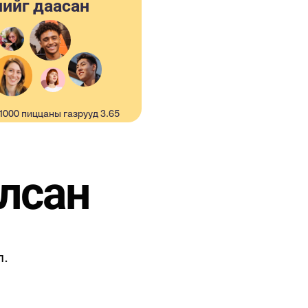
лийг даасан
 1000 пиццаны газрууд 3.65
эл хангалуун
чидтэй.
лсан
л.