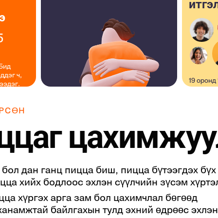
итгэ
э
5
 Бид
ддэг ч,
+599
19 оронд
ээдэг.
сая сэтг
хэрэглэг
РСӨН
ццаг цахимжуу
46
 бол дан ганц пицца биш, пицца бүтээгдэх бүх
цца хийх бодлоос эхлэн сүүлчийн зүсэм хүртэ
цца хүргэх арга зам бол цахимчлал бөгөөд
 ханамжтай байлгахын тулд эхний өдрөөс эхлэн