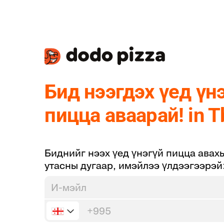
Бид нээгдэх үед үн
пицца аваарай! in Tb
Биднийг нээх үед үнэгүй пицца авах
утасны дугаар, имэйлээ үлдээгээрэй