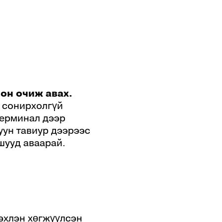
лон очиж авах.
х сонирхолгүй
терминал дээр
уун тавиур дээрээс
шууд аваарай.
эхлэн хөгжүүлсэн