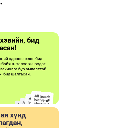
,
 хэвийн, бид
асан!
ний өдрөөс эхлэн бид
 байхын төлөө хичээдэг.
захиалга бүр амлалттай.
н, бид шалгасан.
сая хүнд
лагдан,