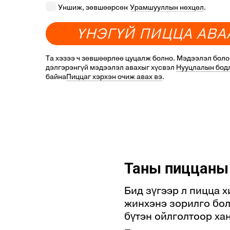
Уншиж, зөвшөөрсөн
Урамшууллын нөхцөл
.
Afghanistan
+93
Ү
Н
Э
Г
Ү
Й
П
И
Ц
Ц
А
А
В
А
Aland Islands
+358
Та хэзээ ч зөвшөөрлөө цуцалж болно. Мэдээлэл бол
Albania
+355
дэлгэрэнгүй мэдээлэл авахыг хүсвэл
Нууцлалын бод
байна
Пиццаг хэрхэн очиж авах вэ
.
Algeria
+213
American Samoa
+1 684
Andorra
+376
Angola
+244
Anguilla
+1 264
Таны пиццаны 
Antigua and Barbuda
+1 268
Бид зүгээр л пицца 
жинхэнэ зорилго бол
Argentina
+54
бүтэн ойлголтоор хан
Armenia
+374