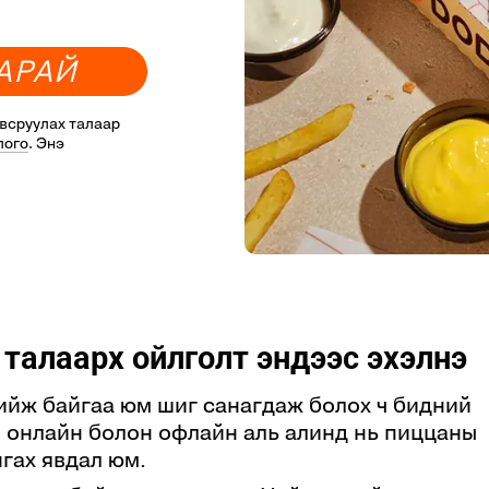
А
Р
А
Й
овсруулах талаар
лого
. Энэ
талаарх ойлголт эндээс эхэлнэ
хийж байгаа юм шиг санагдаж болох ч бидний
 онлайн болон офлайн аль алинд нь пиццаны
гах явдал юм.