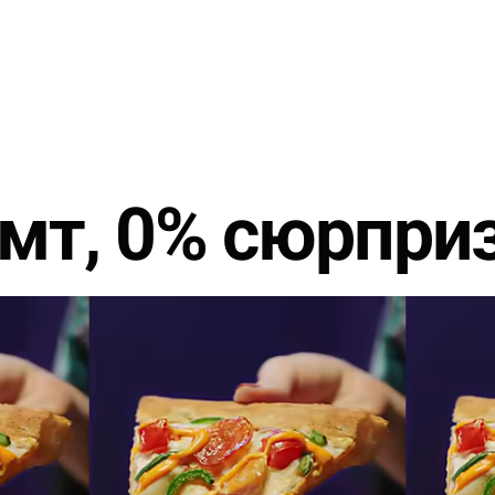
мт, 0% сюрпри