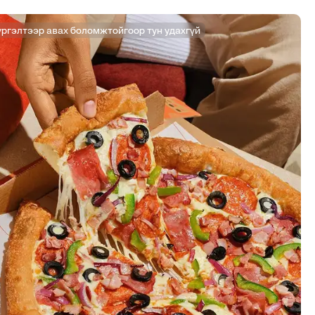
үргэлтээр авах боломжтойгоор тун удахгүй