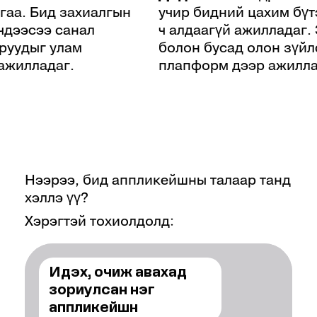
гаа. Бид захиалгын
учир бидний цахим бүт
чдээсээ санал
ч алдаагүй ажилладаг.
оруудыг улам
болон бусад олон зүйл
ажилладаг.
плапформ дээр ажилла
Нээрээ, бид аппликейшны талаар танд
хэллэ үү?
Хэрэгтэй тохиолдолд:
Идэх, очиж авахад
o
+243
зориулсан нэг
аппликейшн