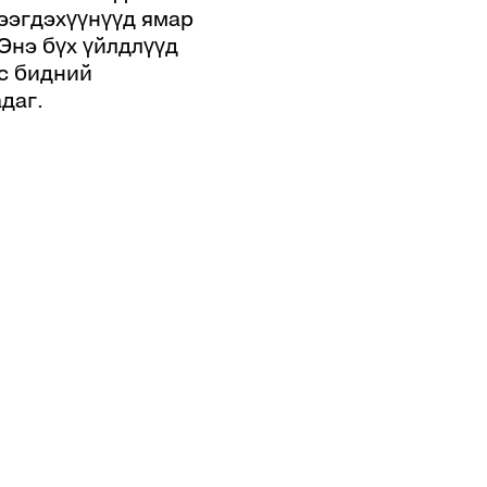
ээгдэхүүнүүд ямар
 Энэ бүх үйлдлүүд
с бидний
даг.