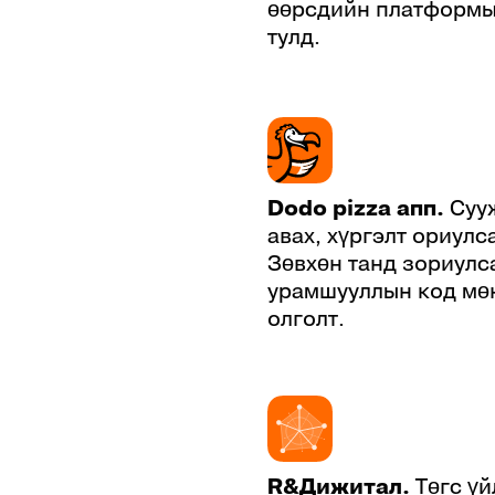
өөрсдийн платформыг
Burundi
+257
тулд.
Cambodia
+855
Cameroon
+237
Canada
+1
Cape Verde
+238
Dodo pizza апп.
Суу
авах, хүргэлт ориулс
Cayman Islands
+1 345
Зөвхөн танд зориулса
Central African Republic
+236
урамшууллын код мө
олголт.
Chad
+235
Chile
+56
China
+86
Christmas Island
+61
R&Дижитал.
Төгс ү