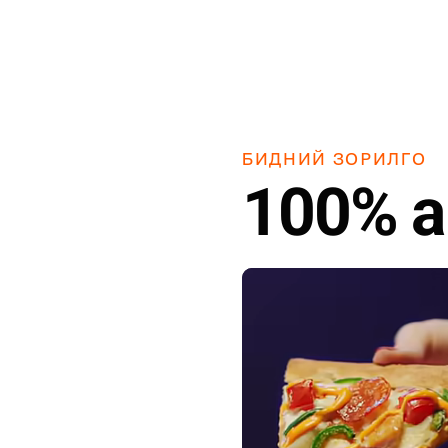
Falkland Islands (Malvinas)
+500
Faroe Islands
+298
Fiji
+679
Finland
+358
France
+33
БИДНИЙ ЗОРИЛГО
100% а
French Guiana
+594
French Polynesia
+689
Gabon
+241
Gambia
+220
Georgia
+995
Germany
+49
Ghana
+233