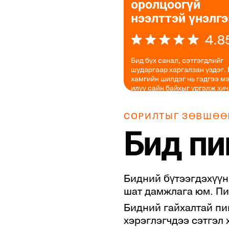
оролцоогүй
Benin
+229
нээлттэй үнэлгэ
Bermuda
+1 441
4.8
Bhutan
+975
Бид бүх санал, сэтгэгдлийг
Bolivia
+591
шударгаар харгалзан үздэг.
хамгийн шилдэг нь гэдгээ мэ
Bonaire, Sint Eustatius and Saba
илүү сайн байхыг үргэлж хич
Bosnia and Herzegovina
+387
СОРИЛТЫГ ЗӨВШӨӨ
Botswana
+267
Бид пи
Brazil
+55
British Indian Ocean Territory
+2
Бидний бүтээгдэхүүн
Brunei Darussalam
+673
шат дамжлага юм. Пи
Bulgaria
+359
Бидний гайхалтай пи
хэрэглэгчдээ сэтгэл
Burkina Faso
+226