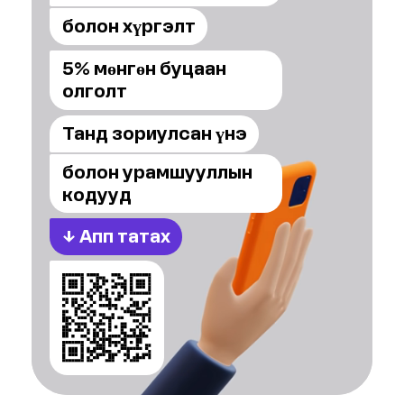
болон хүргэлт
5% мөнгөн буцаан
олголт
Танд зориулсан үнэ
болон урамшууллын
кодууд
↓
Апп татах