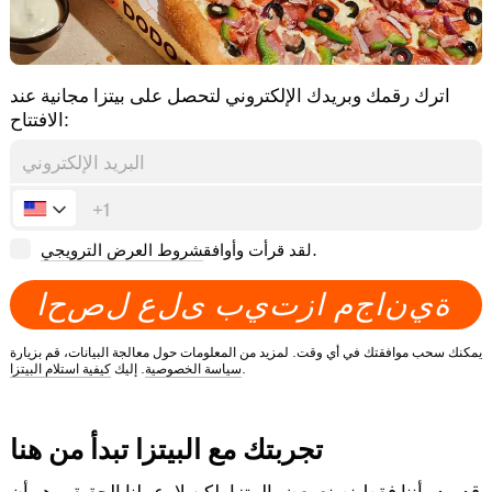
اترك رقمك وبريدك الإلكتروني لتحصل على بيتزا مجانية عند
الافتتاح:
.
لقد قرأت وأوافق
شروط العرض الترويجي
ة
ي
ن
ا
ج
م
ا
ز
ت
ي
ب
ى
ل
ع
ل
ص
ح
ا
يمكنك سحب موافقتك في أي وقت. لمزيد من المعلومات حول معالجة البيانات، قم بزيارة
.
سياسة الخصوصية
. إليك
كيفية استلام البيتزا
تجربتك مع البيتزا تبدأ من هنا
قد يبدو أننا فقط نصنع بعض البيتزا، لكن لا. عملنا الحقيقي هو أن