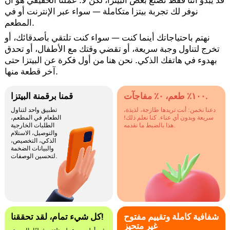
نوفر لك تجربة بيتزا متكاملة — سواء عبر الإنترنت أو في
المطعم.
نهتم باحتياجاتك أينما كنت — سواء كنت تلتقي بأصدقائك، أو
تخرج لتناول وجبة سريعة، أو تقضي وقتك مع الأطفال، أو تحدق
بهدوء في هاتفك الذكي. نحن هنا من أول فكرة عن البيتزا حتى
آخر قطعة منها.
١٠٠٪ طعم، ٠٪ مفاجآت.
قمنا برقمنة البيتزا
دعنا نخمن: أنت تريدها طازجة، لذيذة،
تطبيق واحد لتناول
سريعة وبدون أي عناء. كنا نعلم ذلك!
الطعام في المطعم،
هذا بالضبط ما نقدمه.
الطلبات الخارجية
والتوصيل، الاستلام
الذكي، التخصيص،
والبيانات الضخمة
لتحسين الوصفات.
شفافية كاملة وتقييم مفتوح
كل شيء تمام، لقد تحققنا!
غير متحيز