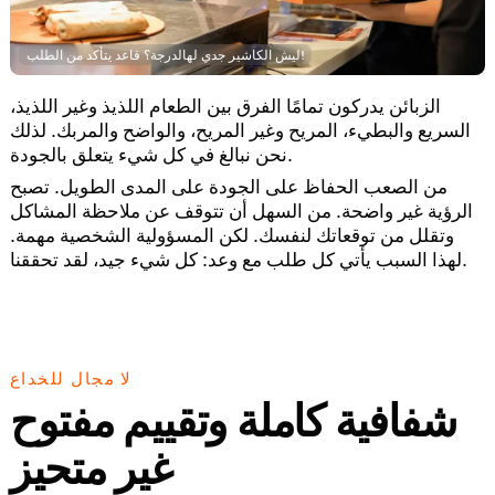
ليش الكاشير جدي لهالدرجة؟ قاعد يتأكد من الطلب!
الزبائن يدركون تمامًا الفرق بين الطعام اللذيذ وغير اللذيذ،
السريع والبطيء، المريح وغير المريح، والواضح والمربك. لذلك
نحن نبالغ في كل شيء يتعلق بالجودة.
من الصعب الحفاظ على الجودة على المدى الطويل. تصبح
الرؤية غير واضحة. من السهل أن تتوقف عن ملاحظة المشاكل
وتقلل من توقعاتك لنفسك. لكن المسؤولية الشخصية مهمة.
لهذا السبب يأتي كل طلب مع وعد: كل شيء جيد، لقد تحققنا.
لا مجال للخداع
شفافية كاملة وتقييم مفتوح
غير متحيز