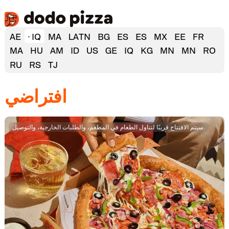
AE
IQ
MA
LATN
BG
ES
ES
MX
EE
FR
MA
HU
AM
ID
US
GE
IQ
KG
MN
MN
RO
RU
RS
TJ
افتراضي
سيتم الافتتاح قريبًا لتناول الطعام في المطعم، والطلبات الخارجية، والتوصيل.