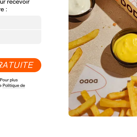
ur recevoir
e :
R
A
T
U
I
T
E
Pour plus
le
Politique de