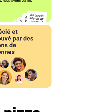
t, nous avons vérifié.
cié et
ouvé par des
ons de
onnes
ons de clients satisfaits dans
erias réparties dans 19 pays.