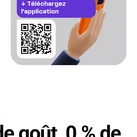
↓
Téléchargez
l'application
T
e goût, 0 % de