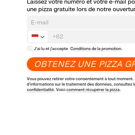
Laissez votre numéro et votre e-mail po
une pizza gratuite lors de notre ouvertur
J'ai lu et j'accepte
Conditions de la promotion
.
Afghanistan
+93
O
B
T
E
N
E
Z
U
N
E
P
I
Z
Z
A
G
Aland Islands
+358
Vous pouvez retirer votre consentement à tout moment. 
Albania
+355
d'informations sur le traitement des données, consultez 
confidentialité
. Voici
comment récupérer la pizza
.
Algeria
+213
American Samoa
+1 684
Andorra
+376
Angola
+244