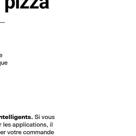
 pizza
 —
e
que
telligents.
Si vous
 les applications, il
sser votre commande