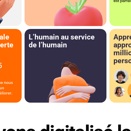
est parfai
ale
L’humain au service
Appré
verte
de l’humain
appr
milli
pers
5
ue nous
ous
+599
liorer.
3,65 milli
1000 pizz