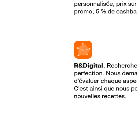
personnalisée, prix su
Chile
+56
promo, 5 % de cashba
China
+86
Christmas Island
+61
Cocos (Keeling) Islands
+61
Colombia
+57
R&Digital.
Recherche 
Comoros
+269
perfection. Nous dema
d'évaluer chaque aspe
Cook Islands
+682
C'est ainsi que nous p
Costa Rica
+506
nouvelles recettes.
Croatia
+385
Cuba
+53
Curaçao
+599