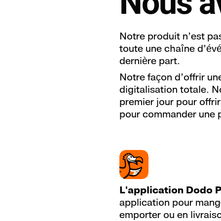
Nous av
British Indian Ocean Territory
+2
Brunei Darussalam
+673
Notre produit n’est pa
Bulgaria
+359
toute une chaîne d’évé
dernière part.
Burkina Faso
+226
Notre façon d’offrir un
Burundi
+257
digitalisation totale. 
premier jour pour offri
Cambodia
+855
pour commander une p
Cameroon
+237
Canada
+1
Cape Verde
+238
Cayman Islands
+1 345
L'application Dodo P
Central African Republic
+236
application pour mange
emporter ou en livraiso
Chad
+235