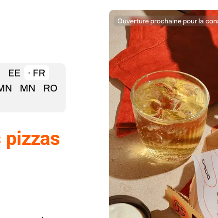
Ouverture prochaine pour la cons
X
EE
FR
MN
MN
RO
 pizzas