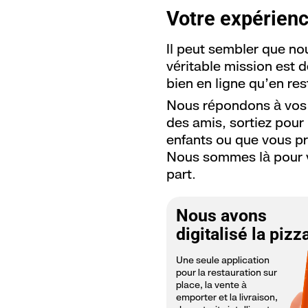
Anguilla
+1 264
Votre expérien
Antigua and Barbuda
+1 268
Il peut sembler que no
véritable mission est 
Argentina
+54
bien en ligne qu’en res
Armenia
+374
Nous répondons à vos 
Aruba
+297
des amis, sortiez pou
enfants ou que vous pr
Australia
+61
Nous sommes là pour vo
part.
Austria
+43
Azerbaijan
+994
Nous avons
Bahamas
+1 242
digitalisé la pizz
Bahrain
+973
Une seule application
pour la restauration sur
Bangladesh
+880
place, la vente à
emporter et la livraison,