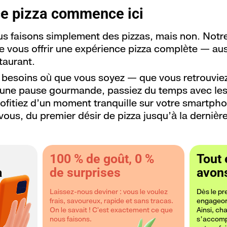
ce pizza commence ici
us faisons simplement des pizzas, mais non. Notr
de vous offrir une expérience pizza complète — aus
taurant.
besoins où que vous soyez — que vous retrouvie
r une pause gourmande, passiez du temps avec le
ofitiez d’un moment tranquille sur votre smartph
us, du premier désir de pizza jusqu’à la dernièr
100 % de goût, 0 %
Tout 
a
de surprises
avons
Laissez-nous deviner : vous le voulez
Dès le pr
frais, savoureux, rapide et sans tracas.
engageons
On le savait ! C'est exactement ce que
Ainsi, c
nous faisons.
s’accomp