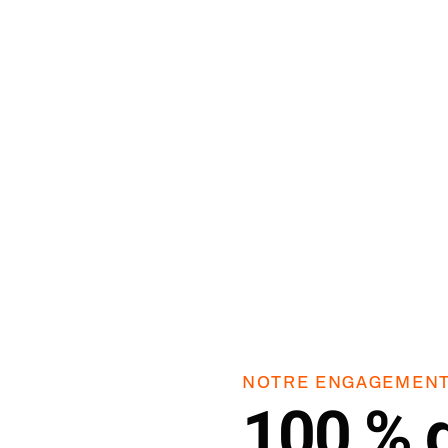
Estonia
+372
Eswatini
+268
Ethiopia
+251
Falkland Islands (Malvinas)
+500
Faroe Islands
+298
Fiji
+679
Finland
+358
France
+33
French Guiana
+594
NOTRE ENGAGEMEN
French Polynesia
+689
100 % d
Gabon
+241