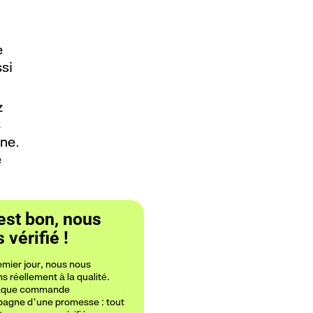
e
si
z
s
one.
e
est bon, nous
 vérifié !
emier jour, nous nous
 réellement à la qualité.
haque commande
agne d’une promesse : tout