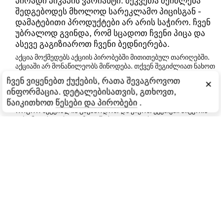
პირადი პიკაპის ვარიანტი. შეკვეთა შეიძლება
შედგებოდეს მხოლოდ სარეკლამო პიცისგან -
დამატებითი პროდუქტები არ არის საჭირო. ჩვენ
უბრალოდ გვინდა, რომ სცადოთ ჩვენი პიცა და
ასევე გაგიზიაროთ ჩვენი ბედნიერება.
აქცია მოქმედებს აქციის პირობებში მითითებულ თარიღებში.
აქციაში არ მონაწილეობს მიწოდება. თქვენ შეგიძლიათ ნახოთ
ინფორმაცია პროდუქტისა და მისი ღირებულების შესახებ
ჩვენ ვიყენებთ ქუქების, რათა შევაგროვოთ
×
აპლიკაციაში ან შესაბამისი პიცერიის ვებსაიტზე. გამყიდველს
ინფორმაცია. დეტალებისათვის, გთხოვთ,
უფლება აქვს შეცვალოს შეთავაზების პირობები. თუ თქვენ
წაიკითხოთ
წესები და პირობები
.
გაქვთ წინადადებები და რეკომენდაციები იმის შესახებ, თუ
როგორ შეგვიძლია გავზარდოთ და ვიყოთ უკეთესი პიცერია
თქვენთვის, გთხოვთ მოგვწეროთ ელ.ფოსტით
marketing@dodopizza.co.id
.
დაკვიკავშირდით
Facebook
ინსტაგრამი