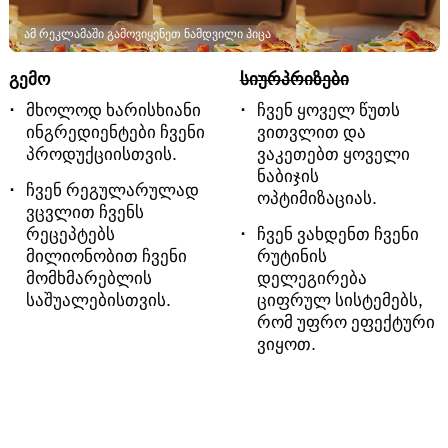
ამ რეკლამაში გამოვიყენეთ ნამდვილი პიცა
გემო
სიურპრიზები
მხოლოდ ხარისხიანი
ჩვენ ყოველ წუთს
ინგრედიენტები ჩვენი
ვითვლით და
პროდუქციისთვის.
ვაკეთებთ ყოველი
ნაბიჯის
ჩვენ რეგულარულად
ოპტიმიზაციას.
ვცვლით ჩვენს
რეცეპტებს
ჩვენ ვახდენთ ჩვენი
მილიონობით ჩვენი
რუტინის
მომხმარებლის
დელეგირება
საშუალებისთვის.
ციფრულ სისტემებს,
რომ უფრო ეფექტური
ვიყოთ.