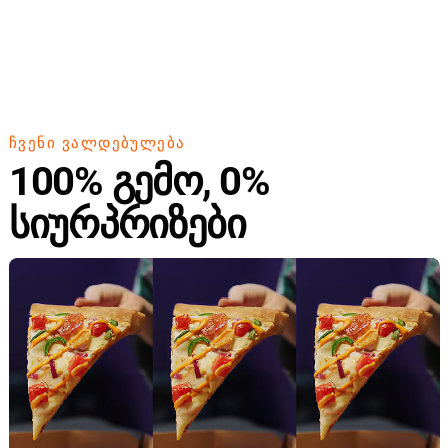
ᲩᲕᲔᲜᲘ ᲕᲐᲚᲓᲔᲑᲣᲚᲔᲑᲐ
100% გემო, 0%
სიურპრიზები