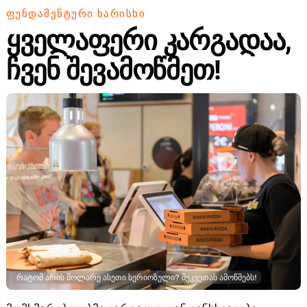
ᲤᲣᲜᲓᲐᲛᲔᲜᲢᲣᲠᲘ ᲮᲐᲠᲘᲡᲮᲘ
ყველაფერი კარგადაა,
ჩვენ შევამოწმეთ!
რატომ არის მოლარე ასეთი სერიოზული? შეკვეთას ამოწმებს!