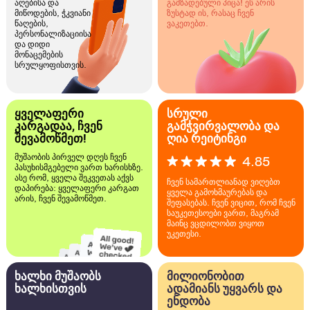
აღებისა და
გამზადებული პიცა! ეს არის
მიწოდების, ჭკვიანი
ზუსტად ის, რასაც ჩვენ
წაღების,
ვაკეთებთ.
პერსონალიზაციისა
და დიდი
მონაცემების
სრულყოფისთვის.
ყველაფერი
სრული
კარგადაა, ჩვენ
გამჭვირვალობა და
შევამოწმეთ!
ღია რეიტინგი
მუშაობის პირველ დღეს ჩვენ
4.85
პასუხისმგებელი ვართ ხარისხზე.
ასე რომ, ყველა შეკვეთას აქვს
ჩვენ სამართლიანად ვიღებთ
დაპირება: ყველაფერი კარგათ
ყველა გამოხმაურებას და
არის, ჩვენ შევამოწმეთ.
შეფასებას. ჩვენ ვიცით, რომ ჩვენ
საუკეთესოები ვართ, მაგრამ
მაინც ვცდილობთ ვიყოთ
უკეთესი.
ხალხი მუშაობს
მილიონობით
ხალხისთვის
ადამიანს უყვარს და
ენდობა