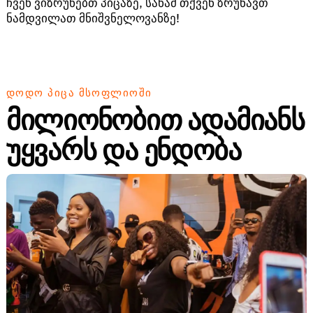
ჩვენ ვიზრუნებთ პიცაზე, სანამ თქვენ ზრუნავთ
ნამდვილათ მნიშვნელოვანზე!
ᲓᲝᲓᲝ ᲞᲘᲪᲐ ᲛᲡᲝᲤᲚᲘᲝᲨᲘ
მილიონობით ადამიანს
უყვარს და ენდობა