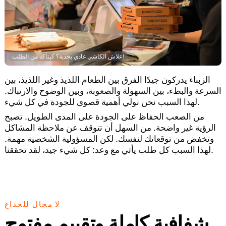
علاش الكاشي غادي بجدية؟ كيتأكد من الطلب!
الزبناء يدركون جيدًا الفرق بين الطعام اللذيذ وغير اللذيذ، بين
السرعة والبطء، بين السهولة والصعوبة، وبين الوضوح والارتباك.
لهذا السبب نحن نولي أهمية قصوى للجودة في كل شيء.
من الصعب الحفاظ على الجودة على المدى الطويل. تصبح
الرؤية غير واضحة. من السهل أن تتوقف عن ملاحظة المشاكل
وتخفض من توقعاتك لنفسك. لكن المسؤولية الشخصية مهمة.
لهذا السبب كل طلب يأتي مع وعد: كل شيء جيد، لقد تحققنا.
لا مجال للخداع
شفافية كاملة وتقييم مفتوح