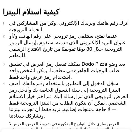
كيفية استلام البيتزا
اترك رقم هاتفك وبريدك الإلكتروني، وكن من المشاركين في
الحملة الترويجية.
عندما نفتح، ستتلقى رمز ترويجي على رقم الهاتف و/أو
عنوان البريد الإلكتروني الذي قدمته. سنقوم بإرسال الرموز
الترويجية خلال 30 يومًا تقويميًا من تاريخ الافتتاح الرسمي
للمطعم.
يمكنك تفعيل رمز العرض في تطبيق Dodo Pizza بعد وضع
طلب الوجبات الجاهزة في مطعمنا. يمكن لشخص واحد
استخدام رمز عرض واحد فقط.
سجّل الدخول إلى التطبيق باستخدام رقم هاتفك، أضف
البيتزا الترويجية إلى سلة التسوق الخاصة بك وأدخل رمز
العرض الترويجي الذي تم إرساله إليك، ثم اختر خيار الاستلام
الشخصي. يمكن أن يتكون الطلب من البيتزا الترويجية فقط
— لا حاجة لمنتجات إضافية. نريد فقط أن تجرب بيتزتنا
ونشاركك سعادتنا.
العرض ساري خلال التواريخ المذكورة في شروط العرض. العرض لا
يشمل التوصيل. يمكنك العثور على معلومات حول المنتج وسعره في