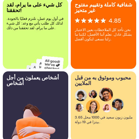
شفافية كاملة وتقييم مفتوح
كل شيء على ما يرام، لقد
غير متحيز
تحققنا!
في أول يوم عمل، نلتزم فعليًا بالجودة.
4.85
لذلك كل طلب يأتي مع وعد: كل شيء
على ما يرام، لقد تحققنا من ذلك.
نحن نأخذ كل الملاحظات بعين الاعتبار
بشكل عادل. نعلم أننا الأفضل، لكننا ما
زلنا نسعى لنكون أفضل.
محبوب وموثوق به من قبل
أشخاص يعملون من أجل
الملايين
أشخاص
3.65 مليون زبون سعيد في 1000 محل
بيتزا في 19 دولة.