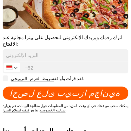
اترك رقمك وبريدك الإلكتروني للحصول على بيتزا مجانية عند
الافتتاح:
.
لقد قرأت وأوافق
شروط العرض الترويجي
ة
ي
ن
ا
ج
م
ا
ز
ت
ي
ب
ى
ل
ع
ل
ص
ح
ا
يمكنك سحب موافقتك في أي وقت. لمزيد من المعلومات حول معالجة البيانات، قم بزيارة
.
سياسة الخصوصية
. ها هو
كيفية استلام البيتزا