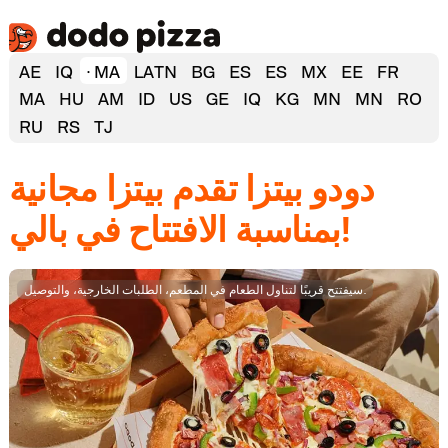
AE
IQ
MA
LATN
BG
ES
ES
MX
EE
FR
MA
HU
AM
ID
US
GE
IQ
KG
MN
MN
RO
RU
RS
TJ
دودو بيتزا تقدم بيتزا مجانية
بمناسبة الافتتاح في بالي!
سيفتتح قريبًا لتناول الطعام في المطعم، الطلبات الخارجية، والتوصيل.