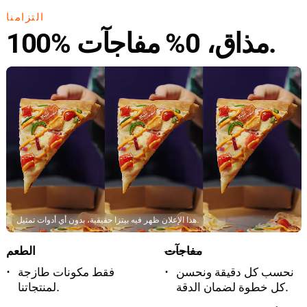
التزامنا
100% مذاق، 0% مفاجآت.
هذا الإعلان ظهر فيه بيتزا حقيقية، بدون أي أدوات تمثيل.
مفاجآت
الطعم
نحسب كل دقيقة ونحسن
فقط مكونات طازجة
كل خطوة لضمان الدقة.
لمنتجاتنا.