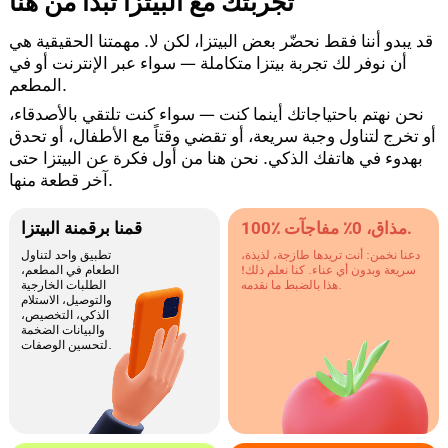
تجربتك مع البيتزا تبدأ من هنا
قد يبدو أننا فقط نحضّر بعض البيتزا، لكن لا. مهمتنا الحقيقية هي
أن نوفر لك تجربة بيتزا متكاملة — سواء عبر الإنترنت أو في
المطعم.
نحن نهتم باحتياجاتك أينما كنت — سواء كنت تلتقي بالأصدقاء،
أو تخرج لتناول وجبة سريعة، أو تقضي وقتاً مع الأطفال، أو تحدق
بهدوء في هاتفك الذكي. نحن هنا من أول فكرة عن البيتزا حتى
آخر قطعة منها.
100٪ مذاق، 0٪ مفاجآت.
قمنا برقمنة البيتزا
دعنا نخمن: أنت تريدها طازجة، لذيذة،
تطبيق واحد لتناول
سريعة وبدون أي عناء. كنا نعلم ذلك!
الطعام في المطعم،
هذا بالضبط ما نقدمه.
الطلبات الخارجية
والتوصيل، الاستلام
الذكي، التخصيص،
والبيانات الضخمة
لتحسين الوصفات.