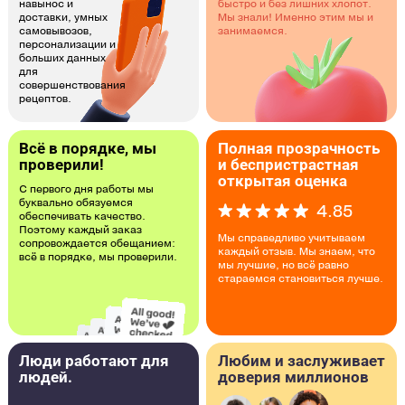
навынос и
быстро и без лишних хлопот.
доставки, умных
Мы знали! Именно этим мы и
самовывозов,
занимаемся.
персонализации и
больших данных
для
совершенствования
рецептов.
Всё в порядке, мы
Полная прозрачность
проверили!
и беспристрастная
открытая оценка
С первого дня работы мы
буквально обязуемся
4.85
обеспечивать качество.
Поэтому каждый заказ
Мы справедливо учитываем
сопровождается обещанием:
каждый отзыв. Мы знаем, что
всё в порядке, мы проверили.
мы лучшие, но всё равно
стараемся становиться лучше.
Люди работают для
Любим и заслуживает
людей.
доверия миллионов