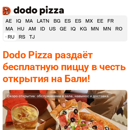
AE
IQ
MA
LATN
BG
ES
ES
MX
EE
FR
MA
HU
AM
ID
US
GE
IQ
KG
MN
MN
RO
RU
RS
TJ
Dodo Pizza раздаёт
бесплатную пиццу в честь
открытия на Бали!
Скоро открытие: обслуживание в зале, навынос и доставка.