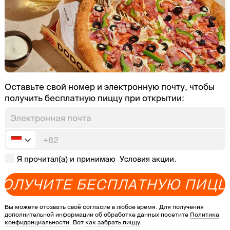
Оставьте свой номер и электронную почту, чтобы
получить бесплатную пиццу при открытии:
Я прочитал(а) и принимаю
Условия акции
.
П
О
Л
У
Ч
И
Т
Е
Б
Е
С
П
Л
А
Т
Н
У
Ю
П
И
Ц
Вы можете отозвать своё согласие в любое время. Для получения
дополнительной информации об обработке данных посетите
Политика
конфиденциальности
. Вот
как забрать пиццу
.